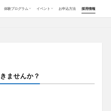
国際交流キャンプ
ログラム
体験メニュー一覧
グループ向けプラン
牛窓わんぱく村年間スケジュール
島の休日 年間スケジュール
体験プログラム
イベント
お申込方法
採用情報
国際交流キャンプ
ログラム
体験メニュー一覧
グループ向けプラン
牛窓わんぱく村年間スケジュール
島の休日 年間スケジュール
働きませんか？