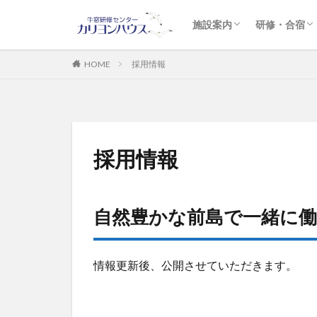
宿泊施設のご案内
研修施設のご案内
体験施設のご案内
アクセス
緊急時対応
企業研修
勉強合宿
英語合宿・
教育旅行プ
施設案内
研修・合宿
宿泊施設のご案内
研修施設のご案内
体験施設のご案内
アクセス
緊急時対応
企業研修
勉強合宿
英語合宿・
教育旅行プ
HOME
採用情報
採用情報
自然豊かな前島で一緒に
情報更新後、公開させていただきます。