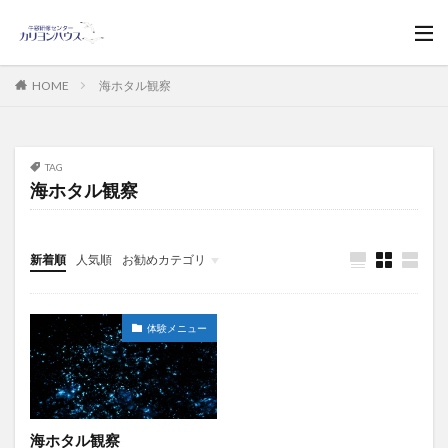
HOME
海ホタル観察
TAG
海ホタル観察
新着順
人気順
お勧めカテゴリ
お知らせ
体験メニュー
海ホタル観察