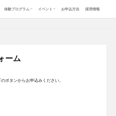
国際交流キャンプ
ログラム
体験メニュー一覧
グループ向けプラン
牛窓わんぱく村年間スケジュール
島の休日 年間スケジュール
体験プログラム
イベント
お申込方法
採用情報
国際交流キャンプ
ログラム
体験メニュー一覧
グループ向けプラン
牛窓わんぱく村年間スケジュール
島の休日 年間スケジュール
ォーム
下のボタンからお申込みください。