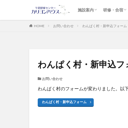
宿泊施設のご案内
研修施設のご案内
体験施設のご案内
アクセス
緊急時対応
企業研修
勉強合宿
英語合宿・
教育旅行プ
施設案内
研修・合宿
宿泊施設のご案内
研修施設のご案内
体験施設のご案内
アクセス
緊急時対応
企業研修
勉強合宿
英語合宿・
教育旅行プ
HOME
お問い合わせ
わんぱく村・新申込フォーム
わんぱく村・新申込フ
お問い合わせ
わんぱく村のフォームが変わりました。以
わんぱく村・新申込フォーム